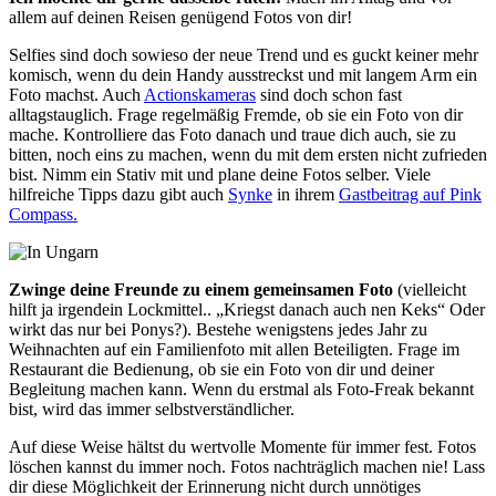
allem auf deinen Reisen genügend Fotos von dir!
Selfies sind doch sowieso der neue Trend und es guckt keiner mehr
komisch, wenn du dein Handy ausstreckst und mit langem Arm ein
Foto machst. Auch
Actionskameras
sind doch schon fast
alltagstauglich. Frage regelmäßig Fremde, ob sie ein Foto von dir
mache. Kontrolliere das Foto danach und traue dich auch, sie zu
bitten, noch eins zu machen, wenn du mit dem ersten nicht zufrieden
bist. Nimm ein Stativ mit und plane deine Fotos selber. Viele
hilfreiche Tipps dazu gibt auch
Synke
in ihrem
Gastbeitrag auf Pink
Compass.
Zwinge deine Freunde zu einem gemeinsamen Foto
(vielleicht
hilft ja irgendein Lockmittel.. „Kriegst danach auch nen Keks“ Oder
wirkt das nur bei Ponys?). Bestehe wenigstens jedes Jahr zu
Weihnachten auf ein Familienfoto mit allen Beteiligten. Frage im
Restaurant die Bedienung, ob sie ein Foto von dir und deiner
Begleitung machen kann. Wenn du erstmal als Foto-Freak bekannt
bist, wird das immer selbstverständlicher.
Auf diese Weise hältst du wertvolle Momente für immer fest. Fotos
löschen kannst du immer noch. Fotos nachträglich machen nie! Lass
dir diese Möglichkeit der Erinnerung nicht durch unnötiges