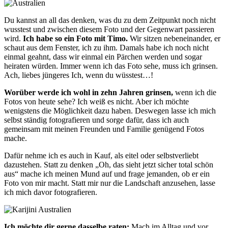
Du kannst an all das denken, was du zu dem Zeitpunkt noch nicht
wusstest und zwischen diesem Foto und der Gegenwart passieren
wird.
Ich habe so ein Foto mit Timo.
Wir sitzen nebeneinander, er
schaut aus dem Fenster, ich zu ihm. Damals habe ich noch nicht
einmal geahnt, dass wir einmal ein Pärchen werden und sogar
heiraten würden. Immer wenn ich das Foto sehe, muss ich grinsen.
Ach, liebes jüngeres Ich, wenn du wüsstest…!
Worüber werde ich wohl in zehn Jahren grinsen,
wenn ich die
Fotos von heute sehe? Ich weiß es nicht. Aber ich möchte
wenigstens die Möglichkeit dazu haben. Deswegen lasse ich mich
selbst ständig fotografieren und sorge dafür, dass ich auch
gemeinsam mit meinen Freunden und Familie genügend Fotos
mache.
Dafür nehme ich es auch in Kauf, als eitel oder selbstverliebt
dazustehen. Statt zu denken „Oh, das sieht jetzt sicher total schön
aus“ mache ich meinen Mund auf und frage jemanden, ob er ein
Foto von mir macht. Statt mir nur die Landschaft anzusehen, lasse
ich mich davor fotografieren.
Ich möchte dir gerne dasselbe raten:
Mach im Alltag und vor