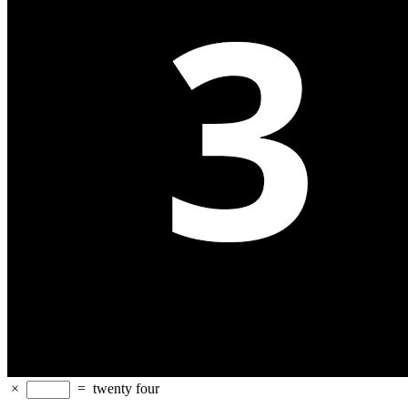
×
=
twenty four