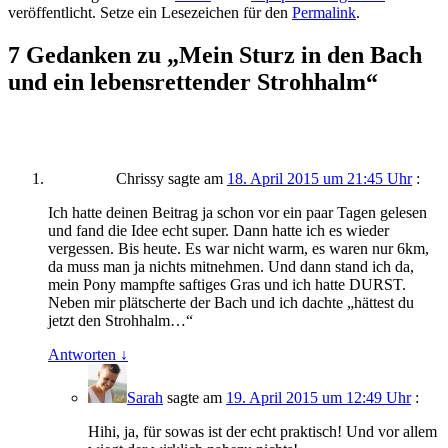
veröffentlicht. Setze ein Lesezeichen für den
Permalink
.
7 Gedanken zu „
Mein Sturz in den Bach
und ein lebensrettender Strohhalm
“
Chrissy
sagte am
18. April 2015 um 21:45 Uhr
:
Ich hatte deinen Beitrag ja schon vor ein paar Tagen gelesen
und fand die Idee echt super. Dann hatte ich es wieder
vergessen. Bis heute. Es war nicht warm, es waren nur 6km,
da muss man ja nichts mitnehmen. Und dann stand ich da,
mein Pony mampfte saftiges Gras und ich hatte DURST.
Neben mir plätscherte der Bach und ich dachte „hättest du
jetzt den Strohhalm…“
Antworten
↓
Sarah
sagte am
19. April 2015 um 12:49 Uhr
:
Hihi, ja, für sowas ist der echt praktisch! Und vor allem