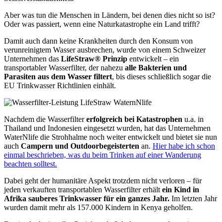
Aber was tun die Menschen in Ländern, bei denen dies nicht so ist?
Oder was passiert, wenn eine Naturkatastrophe ein Land trifft?
Damit auch dann keine Krankheiten durch den Konsum von
verunreinigtem Wasser ausbrechen, wurde von einem Schweizer
Unternehmen das
LifeStraw® Prinzip
entwickelt – ein
transportabler Wasserfilter, der nahezu
alle Bakterien und
Parasiten aus dem Wasser filtert
, bis dieses schließlich sogar die
EU Trinkwasser Richtlinien einhält.
Nachdem die Wasserfilter
erfolgreich bei Katastrophen
u.a. in
Thailand und Indonesien eingesetzt wurden, hat das Unternehmen
WaterNlife die Strohhalme noch weiter entwickelt und bietet sie nun
auch
Campern und Outdoorbegeisterten
an.
Hier habe ich schon
einmal beschrieben, was du beim Trinken auf einer Wanderung
beachten solltest.
Dabei geht der humanitäre Aspekt trotzdem nicht verloren – für
jeden verkauften transportablen Wasserfilter erhält
ein Kind in
Afrika sauberes Trinkwasser für ein ganzes Jahr.
Im letzten Jahr
wurden damit mehr als 157.000 Kindern in Kenya geholfen.