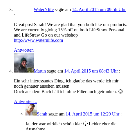
WaterNlife
sagte am
14. April 2015 um 09:56 Uhr
:
Great post Sarah! We are glad that you both like our products.
We are currently giving 15% off on both LifeStraw Personal
and LifeStraw Go on our webshop
http://www.waternlife.com
Antworten
↓
Martin
sagte am
14. April 2015 um 08:43 Uhr
:
Ein sehr interessantes Ding, ich glaube das werde ich mir
noch genauer ansehen müssen.
Doch aus dem Bach hätt ich ohne Filter auch getrunken. 😉
Antworten
↓
Sarah
sagte am
14. April 2015 um 12:29 Uhr
:
Ja, der war wirklich schön klar 🙂 Leider eher die
Ausnahme..