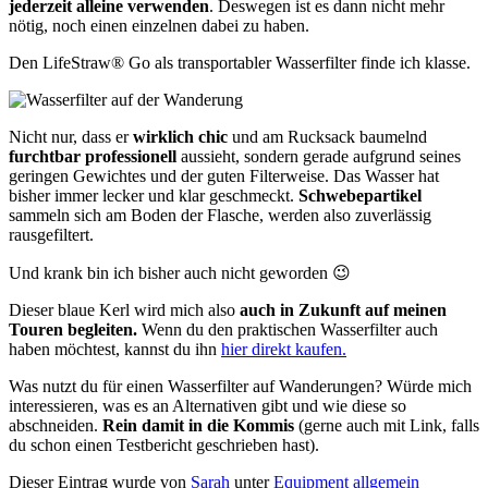
jederzeit alleine verwenden
. Deswegen ist es dann nicht mehr
nötig, noch einen einzelnen dabei zu haben.
Den LifeStraw® Go als transportabler Wasserfilter finde ich klasse.
Nicht nur, dass er
wirklich chic
und am Rucksack baumelnd
furchtbar professionell
aussieht, sondern gerade aufgrund seines
geringen Gewichtes und der guten Filterweise. Das Wasser hat
bisher immer lecker und klar geschmeckt.
Schwebepartikel
sammeln sich am Boden der Flasche, werden also zuverlässig
rausgefiltert.
Und krank bin ich bisher auch nicht geworden 😉
Dieser blaue Kerl wird mich also
auch in Zukunft auf meinen
Touren begleiten.
Wenn du den praktischen Wasserfilter auch
haben möchtest, kannst du ihn
hier direkt kaufen.
Was nutzt du für einen Wasserfilter auf Wanderungen? Würde mich
interessieren, was es an Alternativen gibt und wie diese so
abschneiden.
Rein damit in die Kommis
(gerne auch mit Link, falls
du schon einen Testbericht geschrieben hast).
Dieser Eintrag wurde von
Sarah
unter
Equipment allgemein