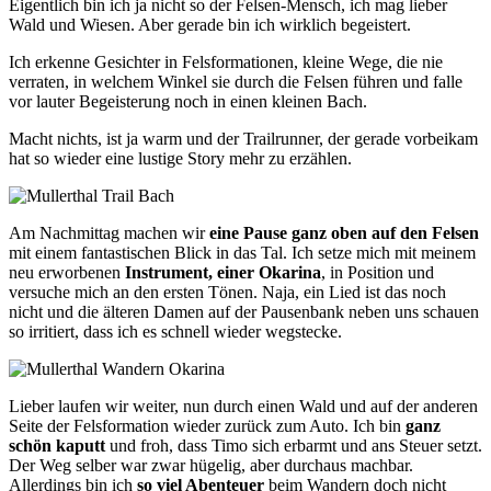
Eigentlich bin ich ja nicht so der Felsen-Mensch, ich mag lieber
Wald und Wiesen. Aber gerade bin ich wirklich begeistert.
Ich erkenne Gesichter in Felsformationen, kleine Wege, die nie
verraten, in welchem Winkel sie durch die Felsen führen und falle
vor lauter Begeisterung noch in einen kleinen Bach.
Macht nichts, ist ja warm und der Trailrunner, der gerade vorbeikam
hat so wieder eine lustige Story mehr zu erzählen.
Am Nachmittag machen wir
eine Pause ganz oben auf den Felsen
mit einem fantastischen Blick in das Tal. Ich setze mich mit meinem
neu erworbenen
Instrument, einer Okarina
, in Position und
versuche mich an den ersten Tönen. Naja, ein Lied ist das noch
nicht und die älteren Damen auf der Pausenbank neben uns schauen
so irritiert, dass ich es schnell wieder wegstecke.
Lieber laufen wir weiter, nun durch einen Wald und auf der anderen
Seite der Felsformation wieder zurück zum Auto. Ich bin
ganz
schön kaputt
und froh, dass Timo sich erbarmt und ans Steuer setzt.
Der Weg selber war zwar hügelig, aber durchaus machbar.
Allerdings bin ich
so viel Abenteuer
beim Wandern doch nicht