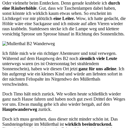
Oder vielmehr beim Entdecken. Denn gerade krabbele ich
durch
eine Räuberhöhle
. Gut, dass wir Taschenlampen dabei haben,
sonst könnte ich wirklich kaum etwas sehen. So erscheint im
Lichtkegel vor mir plötzlich
eine Leiter.
Wow, ich hatte gedacht, die
Höhle wäre eine Sackgasse und ich müsste auf allen Vieren wieder
raus krabbeln. Stattdessen stecke ich die Lampe weg und klettere
vorsichtig Sprosse um Sprosse hinauf in Richtung des Sonnenlichts.
Ich fühle mich wie ein richtiger Abenteurer und total verwegen.
Während auf dem Hauptweg des B2 noch
ziemlich viele Leute
unterwegs waren (es ist Ostersonntag bei strahlendem
Sonnenschein), haben wir diesen Ort jetzt
ganz für uns alleine
. Ich
bin aufgeregt wie ein kleines Kind und würde am liebsten sofort in
der nächsten Felsspalte ins Nirgendwo des Müllerthals
verschwinden.
Doch Timo hält mich zurück. Wir wollen heute schließlich wieder
ganz nach Hause fahren und haben noch gut zwei Drittel des Weges
vor uns. Etwas maulig gehe ich also wieder bergab, auf den
Hauptwanderweg
zurück.
Doch ich muss gestehen, dass dieser nicht minder schön ist. Das
Sandsteingebirge im Müllerthal ist
wirklich beeindruckend.