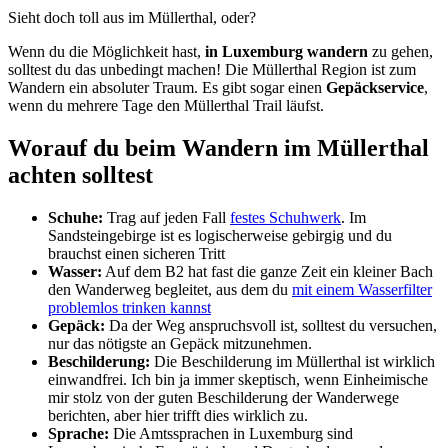
Sieht doch toll aus im Müllerthal, oder?
Wenn du die Möglichkeit hast,
in Luxemburg wandern
zu gehen,
solltest du das unbedingt machen! Die Müllerthal Region ist zum
Wandern ein absoluter Traum. Es gibt sogar einen
Gepäckservice
,
wenn du mehrere Tage den Müllerthal Trail läufst.
Worauf du beim Wandern im Müllerthal
achten solltest
Schuhe:
Trag auf jeden Fall
festes Schuhwerk
. Im
Sandsteingebirge ist es logischerweise gebirgig und du
brauchst einen sicheren Tritt
Wasser:
Auf dem B2 hat fast die ganze Zeit ein kleiner Bach
den Wanderweg begleitet, aus dem du
mit einem Wasserfilter
problemlos trinken kannst
Gepäck:
Da der Weg anspruchsvoll ist, solltest du versuchen,
nur das nötigste an Gepäck mitzunehmen.
Beschilderung:
Die Beschilderung im Müllerthal ist wirklich
einwandfrei. Ich bin ja immer skeptisch, wenn Einheimische
mir stolz von der guten Beschilderung der Wanderwege
berichten, aber hier trifft dies wirklich zu.
Sprache:
Die Amtssprachen in Luxemburg sind