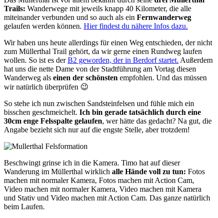
Trails:
Wanderwege mit jeweils knapp 40 Kilometer, die alle
miteinander verbunden und so auch als ein
Fernwanderweg
gelaufen werden können.
Hier findest du nähere Infos dazu.
Wir haben uns heute allerdings für einen Weg entschieden, der nicht
zum Müllerthal Trail gehört, da wir gerne einen Rundweg laufen
wollen. So ist es der
B2 geworden, der in Berdorf startet.
Außerdem
hat uns die nette Dame von der Stadtführung am Vortag diesen
Wanderweg als
einen der schönsten
empfohlen. Und das müssen
wir natürlich überprüfen 😉
So stehe ich nun zwischen Sandsteinfelsen und fühle mich ein
bisschen geschmeichelt.
Ich bin gerade tatsächlich durch eine
30cm enge Felsspalte gelaufen
, wer hätte das gedacht? Na gut, die
Angabe bezieht sich nur auf die engste Stelle, aber trotzdem!
Beschwingt grinse ich in die Kamera. Timo hat auf dieser
Wanderung im Müllerthal wirklich
alle Hände voll zu tun:
Fotos
machen mit normaler Kamera, Fotos machen mit Action Cam,
Video machen mit normaler Kamera, Video machen mit Kamera
und Stativ und Video machen mit Action Cam. Das ganze natürlich
beim Laufen.